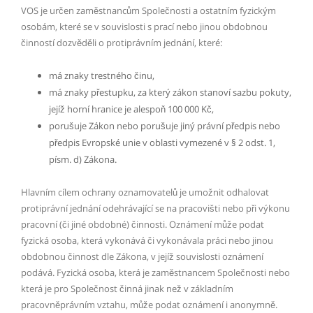
VOS je určen zaměstnancům Společnosti a ostatním fyzickým
osobám, které se v souvislosti s prací nebo jinou obdobnou
činností dozvěděli o protiprávním jednání, které:
má znaky trestného činu,
má znaky přestupku, za který zákon stanoví sazbu pokuty,
jejíž horní hranice je alespoň 100 000 Kč,
porušuje Zákon nebo porušuje jiný právní předpis nebo
předpis Evropské unie v oblasti vymezené v § 2 odst. 1,
písm. d) Zákona.
Hlavním cílem ochrany oznamovatelů je umožnit odhalovat
protiprávní jednání odehrávající se na pracovišti nebo při výkonu
pracovní (či jiné obdobné) činnosti. Oznámení může podat
fyzická osoba, která vykonává či vykonávala práci nebo jinou
obdobnou činnost dle Zákona, v jejíž souvislosti oznámení
podává. Fyzická osoba, která je zaměstnancem Společnosti nebo
která je pro Společnost činná jinak než v základním
pracovněprávním vztahu, může podat oznámení i anonymně.