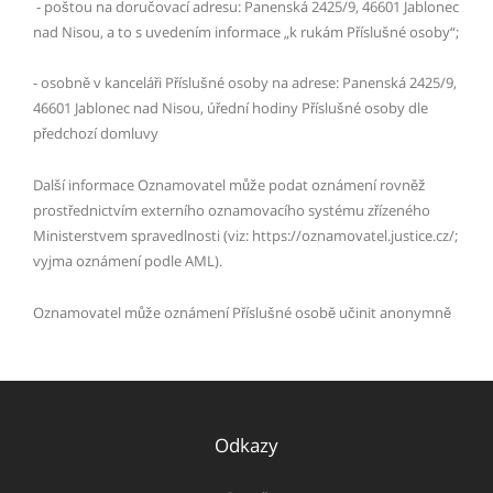
- poštou na doručovací adresu: Panenská 2425/9, 46601 Jablonec
nad Nisou, a to s uvedením informace „k rukám Příslušné osoby“;
- osobně v kanceláři Příslušné osoby na adrese: Panenská 2425/9,
46601 Jablonec nad Nisou, úřední hodiny Příslušné osoby dle
předchozí domluvy
Další informace Oznamovatel může podat oznámení rovněž
prostřednictvím externího oznamovacího systému zřízeného
Ministerstvem spravedlnosti (viz: https://oznamovatel.justice.cz/;
vyjma oznámení podle AML).
Oznamovatel může oznámení Příslušné osobě učinit anonymně
Odkazy