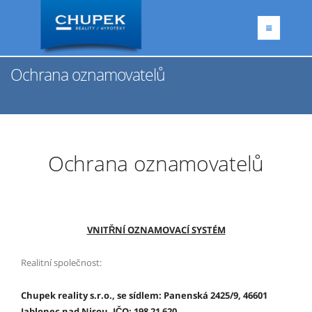
Ochrana oznamovatelů
Ochrana oznamovatelů
VNITŘNÍ OZNAMOVACÍ SYSTÉM
Realitní společnost:
Chupek reality s.r.o.,
se sídlem: Panenská 2425/9, 46601
Jablonec nad Nisou,
IČO: 198 21 620,