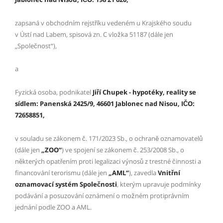
zapsaná v obchodním rejstříku vedeném u Krajského soudu
v Ústí nad Labem, spisová zn. C vložka 51187 (dále jen
„Společnost“),
a
Fyzická osoba, podnikatel
Jiří Chupek - hypotéky, reality
se
sídlem: Panenská 2425/9, 46601 Jablonec nad Nisou,
IČO:
72658851,
v souladu se zákonem č. 171/2023 Sb., o ochraně oznamovatelů
(dále jen
„ZOO“
) ve spojení se zákonem č. 253/2008 Sb., o
některých opatřením proti legalizaci výnosů z trestné činnosti a
financování terorismu (dále jen
„AML“
), zavedla
Vnitřní
oznamovací systém Společnosti
, kterým upravuje podmínky
podávání a posuzování oznámení o možném protiprávním
jednání podle ZOO a AML.