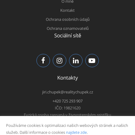
O mně
Kontakt
Ochrana osobních údajů
Ochrana oznamovatelů
Sociální sítě
Kontakty
jiri.chupek@realitychupek.cz
+420 725 293 907
IČO: 19821620
Fyzická osoba zapsaná v živnostenském rejstříku
Používáme cookies k optimalizaci našich webových stránek a našich
služeb. Další informace o cookies
najdete zde
.