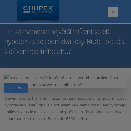
Trh zaznamenal největší snížení sazeb
hypoték za poslední dva roky. Bude to stačit
k oživení realitního trhu?
30. 3. 2023
Oživení realitního trhu může přinést současné snižování sazeb
hypotečních úvěrů spolu s poklesem cen nemovitostí. Na výraznější
pokles sazeb ale musí klienti bank počkat do chvíle, kdy ČNB dostane
inflaci pod kontrolu a sníží základní REPO sazbu.