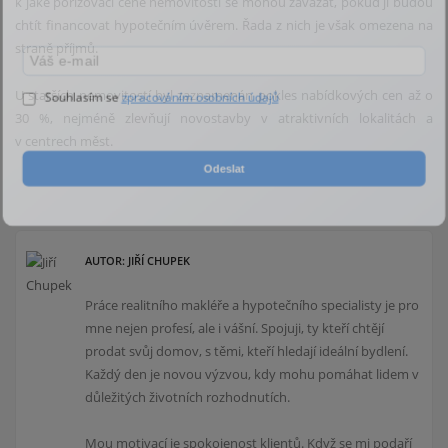
k jaké pořizovací ceně nemovitosti se mohou zavázat, pokud ji budou
chtít financovat hypotečním úvěrem. Řada z nich je však omezena na
straně příjmů.
U starších nemovitostí byl zaznamenán pokles nabídkových cen až o
Souhlasím se
zpracováním osobních údajů
30 %, nejméně zlevňují novostavby v atraktivních lokalitách a
v centrech měst.
Odeslat
AUTOR: JIŘÍ CHUPEK
Práce realitního makléře a hypotečního specialisty je pro
mne nejen profesí, ale i vášní. Spojuji, ty kteří chtějí
prodat svůj domov, s těmi, kteří hledají ideální bydlení.
Každý den je novou výzvou, kdy mohu pomáhat lidem v
důležitých životních rozhodnutích.
Mou motivací je spokojenost klientů. Když se mi podaří