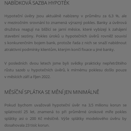
NABÍDKOVÁ SAZBA HYPOTÉK
Hypoteční úvěry jsou aktuálně nabízeny v průměru za 6,3 %, ale
v meziročním srovnání to znamená výrazný pokles. Banky a úvěrová
družstva reagují na blížící se jarní měsíce, které vybízejí k zahájení
stavební sezóny. Pokles úroků u hypotečních úvěrů rovněž souvisí
s konkurenčním bojem bank, protože řada z nich se snaží nabídnout
atraktivní podmínky klientům, kterým končí fixace u jiné banky.
V posledních dvou letech jsme byli svědky prakticky nepřetržitého
růstu sazeb u hypotečních úvěrů, k mírnému poklesu došlo pouze
v měsících září a říjen 2022.
MĚSÍČNÍ SPLÁTKA SE MĚNÍ JEN MINIMÁLNĚ
Pokud bychom uvažovali hypoteční úvěr na 3,5 milionu korun se
splatností 25 let, znamená to při průměrné úrokové míře pokles
splátky asi o 200 Kč měsíčně. Výše splátky modelového úvěru by
dosahovala 23 tisíc korun.