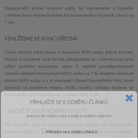
Nejvýraznější pokles úrokové sazby byl zaznamenán u hypoték
s tříletou fixací nejmenší pokles byl zaznamenán u hypoték s fixací na
1 rok.
VZHLÍŽEJME KE KONCI BŘEZNA
Česká národní banka bude o nastavení REPO sazby jednat koncem
března. V současné chvíli se však předpokládá, že z důvodu boje proti
inflaci pozmění současnou sazbu. S největší pravděpodobností
zůstane základní dvoutýdenní REPO sazba na 7 %. Analytici očekávali
snížení REPO sazby a s ní související oživení hypotečního trhu, které
avizovali na podzimní měsíce. Podle nového výhledu bychom se
výraznějšího oživení dočkali až začátkem roku 2024.
PŘIHLAŠTE SE K ODBĚRU ČLÁNKŮ
CENOVĚ DOSTUPNÉ NEMOVITOSTI
Jednou do měsíce tipy a rady e-mailem zdarma
Na realitním trhu se začíná projevovat pokles cen nemovitostí,
kupující reagují a v předstihu navštěvují banky, aby získali kalkulaci,