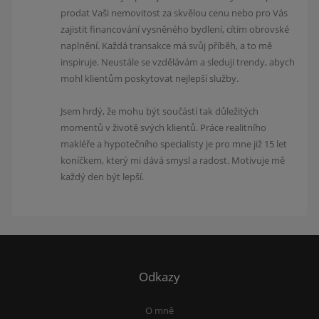
prodat Vaši nemovitost za skvělou cenu nebo pro Vás
zajistit financování vysněného bydlení, cítím obrovské
naplnění. Každá transakce má svůj příběh, a to mě
inspiruje. Neustále se vzdělávám a sleduji trendy, abych
mohl klientům poskytovat nejlepší služby.
Jsem hrdý, že mohu být součástí tak důležitých
momentů v životě svých klientů. Práce realitního
makléře a hypotečního specialisty je pro mne již 15 let
koníčkem, který mi dává smysl a radost. Motivuje mě
každý den být lepší.
Odkazy
O mně