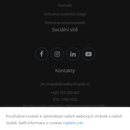
Kontakt
Ochrana osobních údajů
Ochrana oznamovatelů
Sociální sítě
Kontakty
jiri.chupek@realitychupek.cz
+420 725 293 907
IČO: 19821620
Fyzická osoba zapsaná v živnostenském rejstříku
Používáme cookies k optimalizaci našich webových stránek a našich
služeb. Další informace o cookies
najdete zde
.