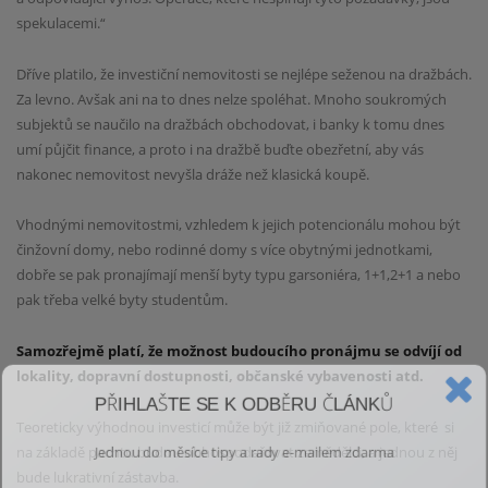
spekulacemi.“
Dříve platilo, že investiční nemovitosti se nejlépe seženou na dražbách.
Za levno. Avšak ani na to
dnes nelze spoléhat. Mnoho soukromých
subjektů se naučilo na dražbách obchodovat, i banky
k tomu dnes
umí půjčit finance, a proto i na dražbě buďte obezřetní, aby vás
nakonec nemovitost
nevyšla dráže než klasická koupě.
Vhodnými nemovitostmi, vzhledem k jejich potencionálu mohou být
činžovní domy, nebo rodinné
domy s více obytnými jednotkami,
dobře se pak pronajímají menší byty typu garsoniéra, 1+1,2+1 a
nebo
pak třeba velké byty studentům.
Samozřejmě platí, že možnost budoucího pronájmu se odvíjí
od
lokality, dopravní dostupnosti, občanské vybavenosti atd.
PŘIHLAŠTE SE K ODBĚRU ČLÁNKŮ
Teoreticky výhodnou investicí může být již
zmiňované pole, které si
Jednou do měsíce tipy a rady e-mailem zdarma
na základě pachtu budou obhospodařovat zemědělci, a jednou z něj
bude
lukrativní zástavba.