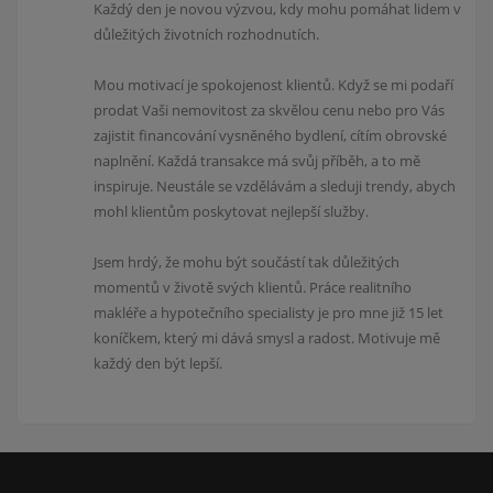
Každý den je novou výzvou, kdy mohu pomáhat lidem v
důležitých životních rozhodnutích.
Mou motivací je spokojenost klientů. Když se mi podaří
prodat Vaši nemovitost za skvělou cenu nebo pro Vás
zajistit financování vysněného bydlení, cítím obrovské
naplnění. Každá transakce má svůj příběh, a to mě
inspiruje. Neustále se vzdělávám a sleduji trendy, abych
mohl klientům poskytovat nejlepší služby.
Jsem hrdý, že mohu být součástí tak důležitých
momentů v životě svých klientů. Práce realitního
makléře a hypotečního specialisty je pro mne již 15 let
koníčkem, který mi dává smysl a radost. Motivuje mě
každý den být lepší.