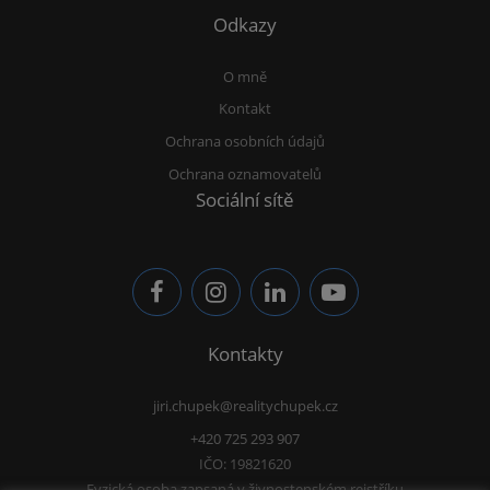
Odkazy
O mně
Kontakt
Ochrana osobních údajů
Ochrana oznamovatelů
Sociální sítě
Kontakty
jiri.chupek@realitychupek.cz
+420 725 293 907
IČO: 19821620
Fyzická osoba zapsaná v živnostenském rejstříku