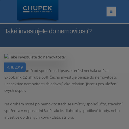
Také investujete do nemovitostí?
4. 8. 2019
Podle průzkumů od společnosti Ipsos, které si nechala udělat
Expobank CZ, zhruba 60% Čechů
investuje peníze do nemovitostí.
Respektive nemovitosti shledávají jako relativní jistotu pro uložení
svých
úspor.
Na druhém místě po nemovitostech se umístily spořící účty, stavební
spoření a v neposlední řadě i akcie,
dluhopisy, podílové fondy, nebo
investice do drahých kovů - zlata, stříbra.