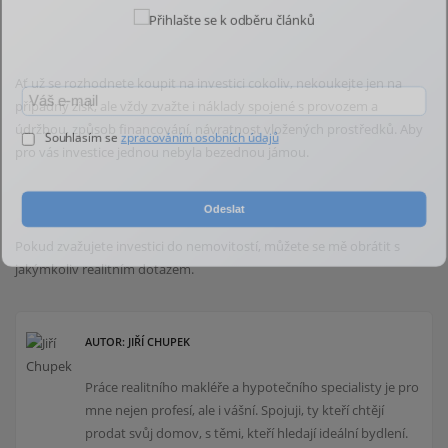
Ať už se rozhodnete koupit na investici cokoliv, nekoukejte jen na
případný zisk, ale vždy zvažte i
náklady spojené s provozem a
údržbou, způsob financování, návratnost vložených prostředků. Aby
Souhlasím se
zpracováním osobních údajů
pro
vás investice jednou nebyla bezednou jámou.
Odeslat
Pokud zvažujete investici do nemovitostí, můžete se mě obrátit s
jakýmkoliv realitním dotazem.
AUTOR: JIŘÍ CHUPEK
Práce realitního makléře a hypotečního specialisty je pro
mne nejen profesí, ale i vášní. Spojuji, ty kteří chtějí
prodat svůj domov, s těmi, kteří hledají ideální bydlení.