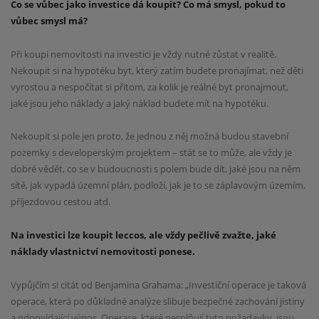
Co se vůbec jako investice dá koupit? Co má smysl, pokud to
vůbec smysl má?
Při koupi nemovitosti na investici je vždy nutné zůstat v realitě.
Nekoupit si na hypotéku byt, který
zatím budete pronajímat, než děti
vyrostou a nespočítat si přitom, za kolik je reálné byt pronajmout,
jaké
jsou jeho náklady a jaký náklad budete mít na hypotéku.
Nekoupit si pole jen proto, že jednou z něj možná
budou stavební
pozemky s developerským projektem – stát se to může, ale vždy je
dobré vědět, co
se v budoucnosti s polem bude dít, jaké jsou na něm
sítě, jak vypadá územní plán, podloží, jak je to se záplavovým územím,
příjezdovou cestou atd.
Na investici lze koupit leccos, ale vždy pečlivě zvažte, jaké
náklady vlastnictví nemovitosti ponese.
Vypůjčím si citát od Benjamina
Grahama: „Investiční operace je taková
operace, která po důkladné analýze slibuje
bezpečné zachování jistiny
a odpovídající výnos. Operace, které nesplňují tyto
požadavky, jsou