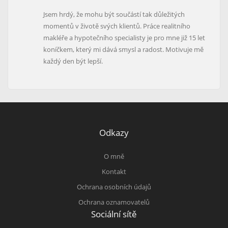
Jsem hrdý, že mohu být součástí tak důležitých
momentů v životě svých klientů. Práce realitního
makléře a hypotečního specialisty je pro mne již 15 let
koníčkem, který mi dává smysl a radost. Motivuje mě
každý den být lepší.
Odkazy
O mně
Kontakt
Ochrana osobních údajů
Ochrana oznamovatelů
Sociální sítě