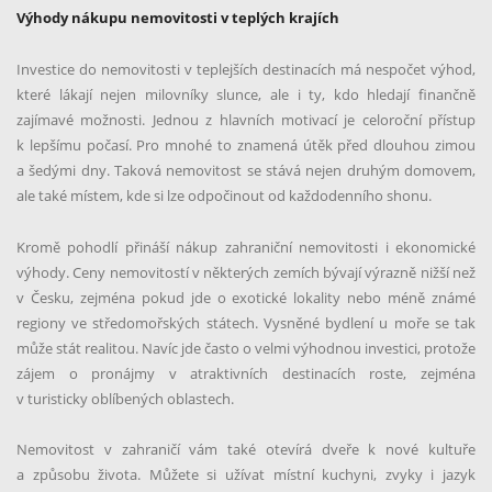
Výhody nákupu nemovitosti v teplých krajích
Investice do nemovitosti v teplejších destinacích má nespočet výhod,
které lákají nejen milovníky slunce, ale i ty, kdo hledají finančně
zajímavé možnosti. Jednou z hlavních motivací je celoroční přístup
k lepšímu počasí. Pro mnohé to znamená útěk před dlouhou zimou
a šedými dny. Taková nemovitost se stává nejen druhým domovem,
ale také místem, kde si lze odpočinout od každodenního shonu.
Kromě pohodlí přináší nákup zahraniční nemovitosti i ekonomické
výhody. Ceny nemovitostí v některých zemích bývají výrazně nižší než
v Česku, zejména pokud jde o exotické lokality nebo méně známé
regiony ve středomořských státech. Vysněné bydlení u moře se tak
může stát realitou. Navíc jde často o velmi výhodnou investici, protože
zájem o pronájmy v atraktivních destinacích roste, zejména
v turisticky oblíbených oblastech.
Nemovitost v zahraničí vám také otevírá dveře k nové kultuře
a způsobu života. Můžete si užívat místní kuchyni, zvyky i jazyk