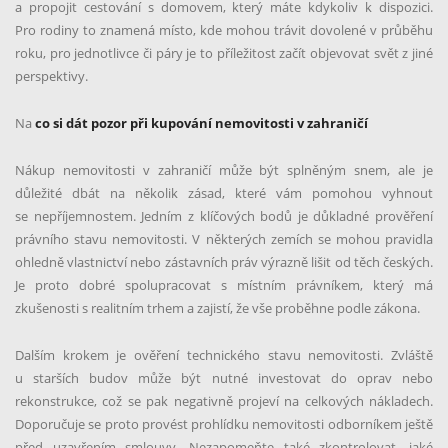
a propojit cestování s domovem, který máte kdykoliv k dispozici.
Pro rodiny to znamená místo, kde mohou trávit dovolené v průběhu
roku, pro jednotlivce či páry je to příležitost začít objevovat svět z jiné
perspektivy.
Na
co si dát pozor při kupování nemovitosti v zahraničí
Nákup nemovitosti v zahraničí může být splněným snem, ale je
důležité dbát na několik zásad, které vám pomohou vyhnout
se nepříjemnostem. Jedním z klíčových bodů je důkladné prověření
právního stavu nemovitosti. V některých zemích se mohou pravidla
ohledně vlastnictví nebo zástavních práv výrazně lišit od těch českých.
Je proto dobré spolupracovat s místním právníkem, který má
zkušenosti s realitním trhem a zajistí, že vše proběhne podle zákona.
Dalším krokem je ověření technického stavu nemovitosti. Zvláště
u starších budov může být nutné investovat do oprav nebo
rekonstrukce, což se pak negativně projeví na celkových nákladech.
Doporučuje se proto provést prohlídku nemovitosti odborníkem ještě
před uzavřením smlouvy. Nezapomeňte také zkontrolovat, jaké