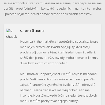
se ale rozhodli zůstat věrní krásám naší země, neváhejte se na mě
obrátit prostřednictvím kontaktů uvedených na tomto webu.
Společně najdeme ideální domov přesně podle vašich představ.
AUTOR: JIŘÍ CHUPEK
Práce realitního makléře a hypotečního specialisty je pro
mne nejen profesí, ale i vášní. Spojuji, ty kteří chtějí
prodat svůj domov, s těmi, kteří hledají ideální bydlení.
Každý den je novou výzvou, kdy mohu pomáhat lidem v
důležitých životních rozhodnutích.
Mou motivací je spokojenost klientů. Když se mi podaří
prodat Vaši nemovitost za skvělou cenu nebo pro Vás
zajistit financování vysněného bydlení, cítím obrovské
naplnění. Každá transakce má svůj příběh, a to mě
inspiruje. Neustále se vzdělávám a sleduji trendy, abych
mohl klientům poskytovat nejlepší služby.