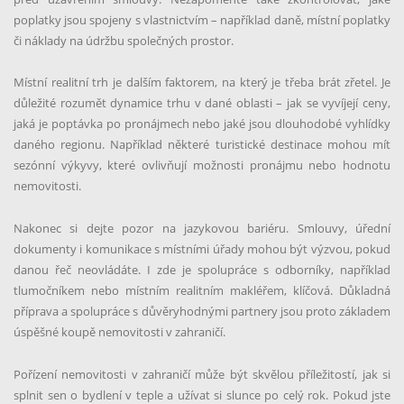
poplatky jsou spojeny s vlastnictvím – například daně, místní poplatky
PŘIHLAŠTE SE K ODBĚRU ČLÁNKŮ
či náklady na údržbu společných prostor.
Jednou do měsíce tipy a rady e-mailem zdarma
Místní realitní trh je dalším faktorem, na který je třeba brát zřetel. Je
důležité rozumět dynamice trhu v dané oblasti – jak se vyvíjejí ceny,
jaká je poptávka po pronájmech nebo jaké jsou dlouhodobé vyhlídky
daného regionu. Například některé turistické destinace mohou mít
sezónní výkyvy, které ovlivňují možnosti pronájmu nebo hodnotu
nemovitosti.
Nakonec si dejte pozor na jazykovou bariéru. Smlouvy, úřední
Souhlasím se
zpracováním osobních údajů
dokumenty i komunikace s místními úřady mohou být výzvou, pokud
danou řeč neovládáte. I zde je spolupráce s odborníky, například
tlumočníkem nebo místním realitním makléřem, klíčová. Důkladná
Odeslat
příprava a spolupráce s důvěryhodnými partnery jsou proto základem
úspěšné koupě nemovitosti v zahraničí.
Pořízení nemovitosti v zahraničí může být skvělou příležitostí, jak si
splnit sen o bydlení v teple a užívat si slunce po celý rok. Pokud jste