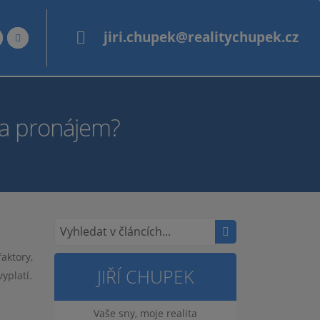
jiri.chupek@realitychupek.cz
 na pronájem?
aktory,
JIŘÍ CHUPEK
yplatí.
Vaše sny, moje realita