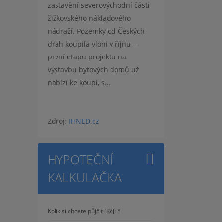
zastavění severovýchodní části
žižkovského nákladového
nádraží. Pozemky od Českých
drah koupila vloni v říjnu –
první etapu projektu na
výstavbu bytových domů už
nabízí ke koupi, s...
Zdroj:
IHNED.cz
HYPOTEČNÍ
KALKULAČKA
Kolik si chcete půjčit [Kč]: *