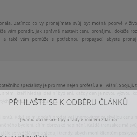
S pozdrave
K
onála. Zatímco co vy pronajímáte svůj byt možná poprvé v živo
Bc. Kateř
káže vám poradit, jak správně nastavit cenu pronájmu, dokáže ro
prodej B
 a také vám pomůže s potřebnou propagací, abyste pronaja
koup
otečního specialisty je pro mne nejen profesí, ale i vášní. Spojuji, t
, s těmi, kteří hledají ideální bydlení. Každý den je novou výzvou, k
PŘIHLAŠTE SE K ODBĚRU ČLÁNKŮ
ých životních rozhodnutích.
lientů. Když se mi podaří prodat Vaši nemovitost za skvělou cenu 
Jednou do měsíce tipy a rady e-mailem zdarma
vysněného bydlení, cítím obrovské naplnění. Každá transakce má svů
ustále se vzdělávám a sleduji trendy, abych mohl klientům poskytov