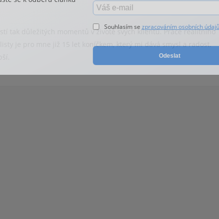
Souhlasím se
zpracováním osobních údaj
tí tak důležitých momentů v životě svých klientů. Práce realitního
isty je pro mne již 15 let koníčkem, který mi dává smysl a radost.
Odeslat
ší.