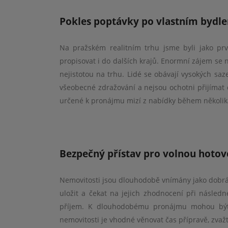
Pokles poptávky po vlastním bydle
Na pražském realitním trhu jsme byli jako pr
propisovat i do dalších krajů. Enormní zájem se
nejistotou na trhu. Lidé se obávají vysokých saz
všeobecné zdražování a nejsou ochotni přijímat 
určené k pronájmu mizí z nabídky během několika
Bezpečný přístav pro volnou hotov
Jsem vd
odborníka,
Nemovitosti jsou dlouhodobě vnímány jako dobrá 
sjednává
mnoho složi
uložit a čekat na jejich zhodnocení při násled
věcí, cel
příjem. K dlouhodobému pronájmu mohou být 
vysvětlil a
nemovitosti je vhodné věnovat čas přípravě, zva