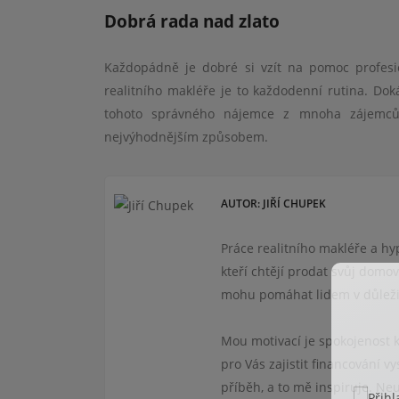
Dobrá rada nad zlato
Každopádně je dobré si vzít na pomoc profesi
realitního makléře je to každodenní rutina. Do
tohoto správného nájemce z mnoha zájemců
nejvýhodnějším způsobem.
AUTOR: JIŘÍ CHUPEK
Práce realitního makléře a hyp
kteří chtějí prodat svůj domov
mohu pomáhat lidem v důležit
Mou motivací je spokojenost k
pro Vás zajistit financování 
příběh, a to mě inspiruje. Ne