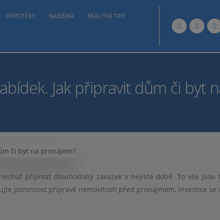
HYPOTÉKY
NABÍDKA
REALITNÍ TIPY
abídek. Jak připravit dům či byt
nechuť přijímat dlouhodobý závazek v nejisté době. To vše jsou f
jte pozornost přípravě nemovitosti před pronájmem, investice se v