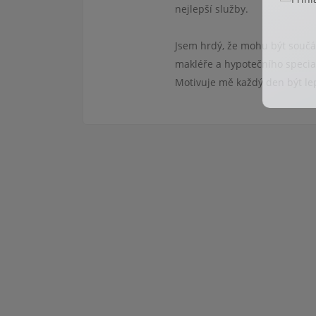
nejlepší služby.
Jsem hrdý, že mohu být součás
makléře a hypotečního special
Motivuje mě každý den být lep