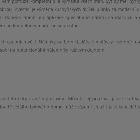
om vám pomůže kompletní bílá výmalba všech stěn. Byt by měl být 
hvězdiček, ne
brou investicí je výměna kuchyňských dvířek u linky za moderní d
veškerá úskal
ra. Dobrým tipem je i aplikace speciálního nátěru na dlaždice a 
šlo naprosto v
ednou koupelnu v modernější prostor.
beze stresu
věnoval nad m
, než jsme
 osobních věcí. Nálepky na lednici, dětské malůvky, rodinné foto
smlouvě a jed
ůsobí na potencionální nájemníky rušivým dojmem.
dodat, je 
schopného a 
je jako hle
sena, tedy
doporučuji je
mnohém přesa
jitel určitý uzavřený prostor. Můžete jej používat jako sklad vy
, kterou žád
případě většího bytového domu může zázemí sloužit jako kancelář 
výrazně nižš
MM realit, 
všem, aby p
byl jejich pr
realitní , či 