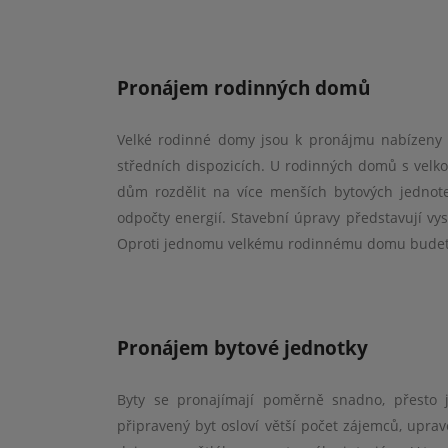
nebyla ji
kdykoliv
naprosto
pana Ch
Pronájem rodinných domů
Bár
Velké rodinné domy jsou k pronájmu nabízeny 
fi
středních dispozicích. U rodinných domů s velk
dům rozdělit na více menších bytových jednotek
odpočty energií. Stavební úpravy představují vys
Oproti jednomu velkému rodinnému domu budete 
Pronájem bytové jednotky
Byty se pronajímají poměrně snadno, přesto 
připravený byt osloví větší počet zájemců, uprav