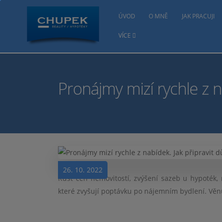
ÚVOD
O MNĚ
JAK PRACUJI
VÍCE
Pronájmy mizí rychle z n
26. 10. 2022
Růst cen nemovitostí, zvýšení sazeb u hypoték, 
které zvyšují poptávku po nájemním bydlení. Věnu