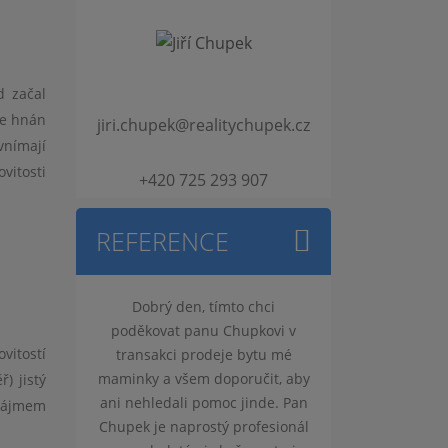
d začal
je hnán
jiri.chupek@realitychupek.cz
vnímají
vitosti
+420 725 293 907
REFERENCE
n, tímto chci
S panem Chupkem
Moc děkujeme za
panu Chupkovi v
spolupracujeme již několik let a
obtížné situac
vitostí
prodeje bytu mé
za tu dobu se povedlo zařídit,
pana Chupka b
em doporučit, aby
bez nadsázky, zdánlivě
polovinu nemovi
) jistý
 pomoc jinde. Pan
nemožné. Je to profesionál na
prodat, jeho po
nájmem
rostý profesionál
správném místě, který vše
nelehkém 