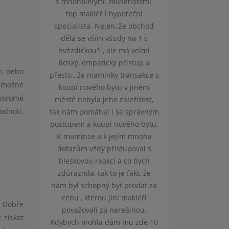
mi zkušenostmi,
ochotně vysvětlí a do detailu
problem
ř i hypoteční
připraví veškerou potřebnou
spolumaj
 Nejen,.že obchod
administrativu. Vždy si na nás
ím všudy na 1 s
najde čas, aby poradil nebo
Kateřina S
 , ale má velmi
pomohl. Za nás tedy naprostá
atický přístup a
spokojenost.
ch nebo
aminky transakce s
í možné
ho bytu v jiném
Patrik Ch. - prodej
oukromé
 jeho záležitost,
nemovitosti,
odnotí.
hal i se správným
financování
oupi nového bytu.
a k jejím mnoha
y přistupoval s
eakcí a co bych
tak to je fakt, že
pný byt prodat za
rou jiní makléři
. Dobře
 za nereálnou.
 získat
la dám mu zde 10