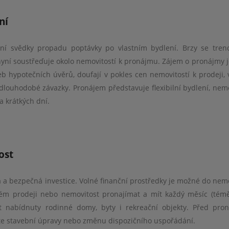
ní
vní svědky propadu poptávky po vlastním bydlení. Brzy se tren
 nyní soustřeďuje okolo nemovitostí k pronájmu. Zájem o pronájmy 
eb hypotečních úvěrů, doufají v pokles cen nemovitostí k prodeji, 
dlouhodobé závazky. Pronájem představuje flexibilní bydlení, nemo
 krátkých dní.
ost
ěčná za takového
Dobrý den pane Chupek, s
Dobrý de
 bez pana Chupka by
Vašimi službami jsem byl velmi
poděkovat 
a bezpečná investice. Volné finanční prostředky je možné do nemo
ní hypotéky bylo o
spokojen a Váš přístup byl
transakci 
tější. Zařídil většinu
opravdu profesionální. Pokud
maminky a vš
ném prodeji nebo nemovitost pronajímat a mít každý měsíc (téměř
ý proces mi detailně
budu mít příležitost, vřele Vás
ani nehledali
nabídnuty rodinné domy, byty i rekreační objekty. Před pro
 když jsem si s něčím
doporučím nebo sám třeba v
Chupek je nap
žte stavební úpravy nebo změnu dispozičního uspořádání.