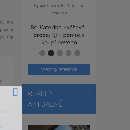
m, Bc. Kateřina
vášová
tě, pro
ina Kvášová -
zpoznat
J + pomoc s
li tím
í nového
Všechny reference
y
dy
REALITY
AKTUÁLNĚ
nebo
j
at