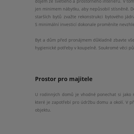
dojem ze světlého a prostorného interiéru. V t
jen minimem nábytku, aby nepůsobil stísněně. Do
starších bytů zvažte rekonstrukci bytového jád
S minimální investicí dokonale proměníte nevzhl
Byt a dům před pronájmem důkladně zbavte všech
hygienické potřeby v koupelně. Soukromé věci p
Prostor pro majitele
U rodinných domů je vhodné ponechat si jako ma
které je zapotřebí pro údržbu domu a okolí. V 
objektu.