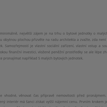
stá, mohla jsem mu
budoucnu ještě oslovím.
s mnohaletý
 zavolat. Fungoval
top maklé
 skvěle. Rozhodně
Ladislav Šimerda -
specialista.
upka doporučuji.
dělá se vš
prodej pozemku
hvězdičkou*
Liberec
a Huňková -
lidský, emp
minimálně, největší zájem je na trhu o bytové jednotky o malý
přesto , že m
nancování
ou obytnou plochou přizvěte na radu architekta a zvažte, zda nen
koupí nové
. Samozřejmostí je vlastní sociální zařízení, vlastní vstup a s
městě nebyla
okou finanční investici, vložené peněžní prostředky se ale lépe zh
tak nám pomá
postupem a k
pronajímat například 5 malých bytových jednotek.
K mamince 
dotazům vžd
bleskovou r
zdůraznila, 
nám byl scho
cenu , kte
je vhodné, věnovat čas přípravě nemovitosti před pronájmem
považovali
ený interiér má šanci získat vyšší nájemní cenu. Prvním krokem je
Kdybych moh