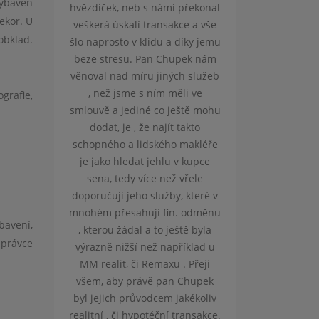
vybaven
b s námi překonal
ekor. U
í transakce a vše
obklad.
 klidu a díky jemu
. Pan Chupek nám
íru jiných služeb
 s ním měli ve
grafie,
iné co ještě mohu
, že najít takto
lidského makléře
dat jehlu v kupce
 více než vřele
ho služby, které v
hují fin. odměnu
bavení,
al a to ještě byla
správce
í než například u
či Remaxu . Přeji
rávě pan Chupek
ůvodcem jakékoliv
hypotéční transakce.