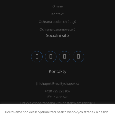
O mně
Kontakt
Ochrana osobních údajů
Ochrana oznamovatelů
Sociální sítě
Kontakty
jiri.chupek@realitychupek.cz
+420 725 293 907
IČO: 19821620
Fyzická osoba zapsaná v živnostenském rejstříku
Používáme cookies k optimalizaci našich webových stránek a našich