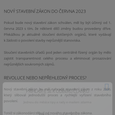
NOVÝ STAVEBNÍ ZÁKON DO ČERVNA 2023
Pokud bude nový stavební zákon schválen, měl by být účinný od 1.
června 2023 s tím, že některé dílčí změny budou provedeny dříve.
Překážkou je aktuálně sloučení dotčených orgánů, které vydávají
k žádosti o povolení stavby nejrůznější stanoviska.
Sloučení stavebních úřadů pod jeden centrálně řízený orgán by mělo
zajistit transparentnost celého procesu a eliminovat prosazování
nejrůznějších soukromých zájmů.
REVOLUCE NEBO NEPŘEHLEDNÝ PROCES?
PŘIHLAŠTE SE K ODBĚRU ČLÁNKŮ
Nový stavební zákon by měl nahradit stavební zákon z roku 2006,
který sliboval jednodušší proces a rychlejší vyřízení stavebního
Jednou do měsíce tipy a rady e-mailem zdarma
povolení.
Totéž si zákonodárci slibují od nového stavebního zákona.