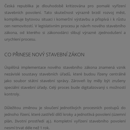
Česká republika je dlouhodobě kritizována pro pomalé vyřízení
stavebních povolení. Tato skutečnost výrazně brzdí rozvoj měst,
komplikuje bytovou situaci i komerční výstavbu a přispívá i k růstu
cen nemovitostí. V legislativním procesu je návrh nového stavebního
zákona, od kterého si zákonodárci slibují výrazné zjednodušení a
urychlení procesu.
CO PŘINESE NOVÝ STAVEBNÍ ZÁKON
Úspěšná implementace nového stavebního zákona znamená vznik
nezávislé soustavy stavebních úřadů, které budou řízeny centrálně
jako soubor státní stavební správy. Zároveň by měly být zrušeny
speciální stavební úřady. Celý proces bude digitalizovaný s možností
kontroly.
Důležitou změnou je sloučení jednotlivých procesních postupů do
jednoho řízení, které zastřeší dílčí kroky a jednotlivá povolení (územní
plán, životní prostředí aj.). Kompletní vyřízení stavebního povolení
nesmí trvat déle než 1 rok.