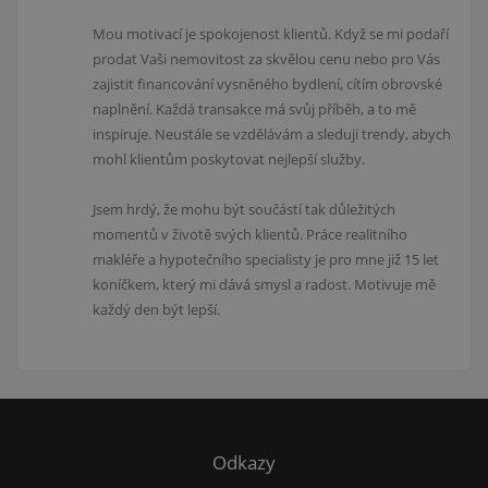
Mou motivací je spokojenost klientů. Když se mi podaří
prodat Vaši nemovitost za skvělou cenu nebo pro Vás
zajistit financování vysněného bydlení, cítím obrovské
naplnění. Každá transakce má svůj příběh, a to mě
inspiruje. Neustále se vzdělávám a sleduji trendy, abych
mohl klientům poskytovat nejlepší služby.
Jsem hrdý, že mohu být součástí tak důležitých
momentů v životě svých klientů. Práce realitního
makléře a hypotečního specialisty je pro mne již 15 let
koníčkem, který mi dává smysl a radost. Motivuje mě
každý den být lepší.
Odkazy