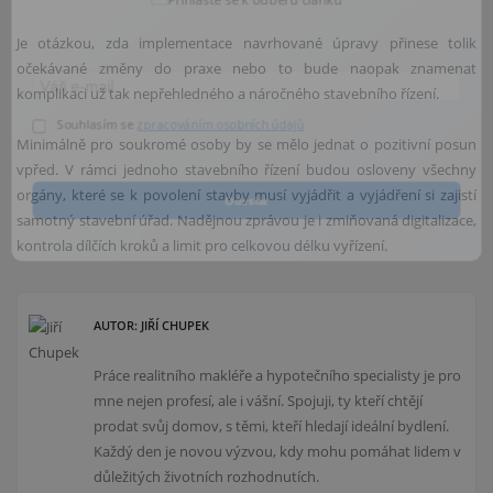
Je otázkou, zda implementace navrhované úpravy přinese tolik
očekávané změny do praxe nebo to bude naopak znamenat
komplikaci už tak nepřehledného a náročného stavebního řízení.
Souhlasím se
zpracováním osobních údajů
Minimálně pro soukromé osoby by se mělo jednat o pozitivní posun
vpřed. V rámci jednoho stavebního řízení budou osloveny všechny
orgány, které se k povolení stavby musí vyjádřit a vyjádření si zajistí
Odeslat
samotný stavební úřad. Nadějnou zprávou je i zmiňovaná digitalizace,
kontrola dílčích kroků a limit pro celkovou délku vyřízení.
AUTOR: JIŘÍ CHUPEK
Práce realitního makléře a hypotečního specialisty je pro
mne nejen profesí, ale i vášní. Spojuji, ty kteří chtějí
prodat svůj domov, s těmi, kteří hledají ideální bydlení.
Každý den je novou výzvou, kdy mohu pomáhat lidem v
důležitých životních rozhodnutích.