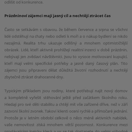
odlišit od konkurence.
Prázdninoví zájemci mají jasný cíl a nechtějí ztrácet čas
Často se setkávám s obavou, že během července a srpna se všichni
lidé odstěhují na chaty nebo odletí k moři a o nákup bydlení se nikdo
nezajímá. Realita trhu ukazuje odlišný a mnohem optimističtější
obrázek. Lidé, kteří aktivně prohlížejí realitní inzerci v době prázdnin,
nebývají jen zvědaví návštěvníci. Jsou to vysoce motivovaní kupující,
kteří mají velmi specifické potřeby a jasně daný časový plán. Tito
zájemci jsou připraveni dělat důležitá životní rozhodnutí a nechtějí
zbytečně ztrácet drahocenné dny.
Typickým příkladem jsou rodiny, které potřebují najít nový domov
a kompletně vyřešit stěhování ještě před začátkem školního roku.
Hledají pro své děti stabilitu a chtějí mít vše zařízené dříve, než v září
zazvoní školní zvonek. Takoví klienti ocení rychlé a přímočaré jednání.
Protože je v letním období celkově o něco méně aktivních nabídek,
vaše nemovitost získá mnohem větší pozornost. Konkurence mezi
prodávajícími logicky klesá a vy se tak dostanete do velmi výhodné