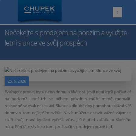
Nečekejte s prodejem na podzim a využijte
letní slunce ve svůj prospěch
25. 6. 2026
Zvažujete prodej bytu nebo domu a říkáte si, jestli není lepší počkat až
na podzim? Letní trh se během prázdnin může mírně zpomalit,
rozhodně se však nezastaví. Slunce a dlouhé dny pomohou ukázat váš
domov v tom nejlepším světle. Navíc můžete oslovit vážné zájemce,
kteří chtějí nové bydlení vyřešit včas, ještě před začátkem školního
roku. Přečtěte si více o tom, proč začít s prodejem právě teď.