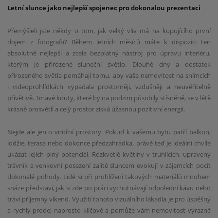
Letní slunce jako nejlepší spojenec pro dokonalou prezentaci
Přemýšleli jste někdy o tom, jak velký vliv má na kupujícího první
dojem z fotografií? Během letních měsíců máte k dispozici ten
absolutně nejlepší a zcela bezplatný nástroj pro úpravu interiéru,
kterým je přirozené sluneční světlo. Dlouhé dny a dostatek
přirozeného světla pomáhají tomu, aby vaše nemovitost na snímcích
i videoprohlídkách vypadala prostorněji, vzdušněji a neuvěřitelně
přívětivě. Tmavé kouty, které by na podzim působily stísněně, se v létě
krásně prosvětlí a celý prostor získá úžasnou pozitivní energii.
Nejde ale jen o vnitřní prostory. Pokud k vašemu bytu patří balkon,
lodžie, terasa nebo dokonce předzahrádka, právě teď je ideální chvíle
ukázat jejich plný potenciál. Rozkvetlé květiny v truhlících, upravený
trávník a venkovní posezení zalité sluncem evokují v zájemcích pocit
dokonalé pohody. Lidé si při prohlížení takových materiálů mnohem
snáze představí, jak si zde po práci vychutnávají odpolední kávu nebo
tráví příjemný víkend. Využití tohoto vizuálního lákadla je pro úspěšný
a rychlý prodej naprosto klíčové a pomůže vám nemovitost výrazně