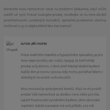
Nenechte svou nemovitost čekat na podzimní plískanice, když může
zazářit už nyní. Pokud zvažujete prodej, neváhejte se na mne obrátit
prostřednictvím uvedených kontaktů. Společně probereme všechny
možnosti a vy si užijete klidné léto bez starostí.
AUTOR: JIŘÍ CHUPEK
Práce realitního makléře a hypotečního specialisty je pro
mne nejen profesí, ale i vášní. Spojuji, ty kteří chtějí
prodat svůj domov, s těmi, kteří hledají ideální bydlení.
Každý den je novou výzvou, kdy mohu pomáhat lidem v
důležitých životních rozhodnutích.
Mou motivací je spokojenost klientů. Když se mi podaří
prodat Vaši nemovitost za skvělou cenu nebo pro Vás
zajistit financování vysněného bydlení, cítím obrovské
naplnění. Každá transakce má svůj příběh, a to mě