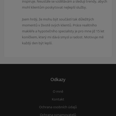
inspiruje. Neustále se vzdělávám a sleduji trendy, abych
mohl klientům poskytovat nejlepší služby.
Jsem hrdý, že mohu být součástí tak důležitých
momentů v životě svých klientů. Práce realitního
makléře a hypotečního specialisty je pro mne již 15 let
koníčkem, který mi dává smysl a radost. Motivuje mě
každý den být lepší.
Odkazy
O mně
Kontakt
Ochrana osobních údajů
Ochrana oznamovatelů