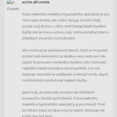
AUTOR: JIŘÍ CHUPEK
Práce realitního makléře a hypotečního specialisty je pro
mne nejen profesí, ale i vášní. Spojuji, ty kteří chtějí
prodat svůj domov, s těmi, kteří hledají ideální bydlení.
Každý den je novou výzvou, kdy mohu pomáhat lidem v
důležitých životních rozhodnutích.
Mou motivací je spokojenost klientů. Když se mi podaří
prodat Vaši nemovitost za skvělou cenu nebo pro Vás
zajistit financování vysněného bydlení, cítím obrovské
naplnění. Každá transakce má svůj příběh, a to mě
inspiruje. Neustále se vzdělávám a sleduji trendy, abych
mohl klientům poskytovat nejlepší služby.
Jsem hrdý, že mohu být součástí tak důležitých
momentů v životě svých klientů. Práce realitního
makléře a hypotečního specialisty je pro mne již 15 let
koníčkem, který mi dává smysl a radost. Motivuje mě
každý den být lepší.