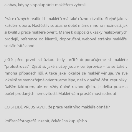
a obav, kdyby si spolupráci s makléřem vybrali.
Práce různých realitních makléřů má také různou kvalitu. Stejně jako v
každ
é
m oboru. Naštěstí v současn
é
době máme mnoho možností, jak
si kvalitu práce makléře ověřit. Máme k dispozici ukázky realizovaných
prodejů, reference od klientů, doporučení
, webov
é
stránky makléř
e,
soci
ální sítě apod.
Ještě před první
sch
ůzkou tedy určitě doporučujeme si makléře
“
prolustrovat”. Zjistit si, jak
é
slu
žby jsou v ceněprovize – to se tak
é
v
mnoha případech liší. A tak
é
jak
é
lokalitě se makléř věnuje. Ve sv
é
lokalitě se samozřejmě orientujeme l
é
pe, ne
ž
v opa
čné části republiky.
Dalším faktorem, ale ne vždy úplně rozhodujícím, je d
é
lka praxe a
počet prodaných nemovitostí. Makléř vám prostě musí sednout.
CO SI LIDÉ
PŘEDSTAVUJÍ, že práce realitního makléře obnáší
?
Pořízení fotografií
, inzer
át, čekání na kupující
ho.