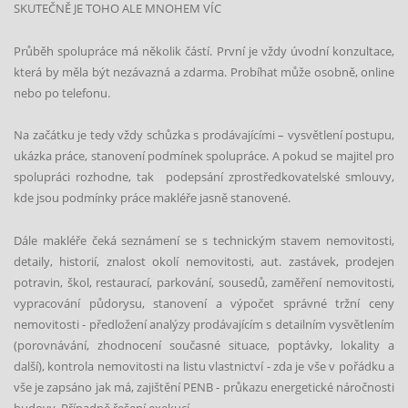
SKUTE
ČNĚ
JE TOHO ALE MNOHEM V
ÍC
Průběh spolupráce má několik částí. První je vždy úvodní konzultace,
která by měla být nezávazná a zdarma. Probí
hat m
ůže osobně, online
nebo po telefonu.
Na začátku je tedy vž
dy sch
ůzka s prodávajícími – vysvětlení postupu,
ukázka práce, stanovení podmínek spolupráce. A pokud se majitel pro
spolupráci rozhodne, tak podepsání zprostředkovatelsk
é
smlouvy,
kde jsou podmínky práce makléře jasně stanoven
é
.
Dále makléře čeká seznámení se s technickým stavem nemovitosti,
detaily, historií, znalost okolí nemovitosti, aut. zastávek, prodejen
potravin, š
kol, restaurac
í, parkování, sousedů, zaměření nemovitosti,
vypracování půdorysu, stanovení a výpočet správn
é
tržní ceny
nemovitosti - předložení analýzy prodávajícím s detailním vysvětlením
(porovnávání, zhodnocení současn
é
situace, poptávky, lokality a
další), kontrola nemovitosti na listu vlastnictví - zda je vše v pořádku a
vše je zapsáno jak má, zajištění PENB - prů
kazu energetick
é
náročnosti