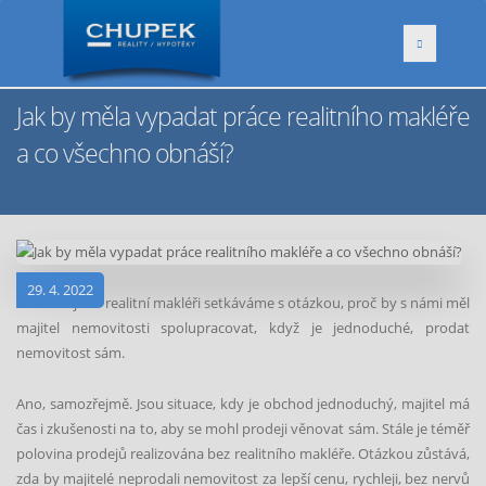
Jak by měla vypadat práce realitního makléře
a co všechno obnáší?
29. 4. 2022
Často se jako realitní makléři setkáváme s otázkou, proč by s námi měl
majitel nemovitosti spolupracovat, když je jednoduch
é
, prodat
nemovitost sám.
Ano, samozřejmě. Jsou situace, kdy je obchod jednoduchý, majitel má
čas i zkušenosti na to, aby se mohl prodeji věnovat sám. Stále je t
é
měř
polovina prodejů realizována bez realitního makléř
e.
Otázkou zůstává,
zda by majitel
é
neprodali nemovitost za lepší cenu, rychleji, bez nervů