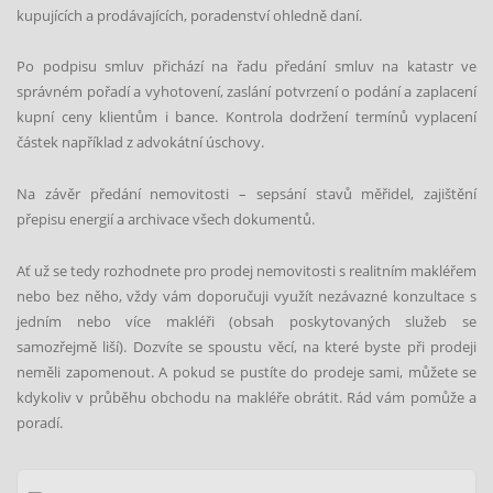
kupujících a prodávajících, poradenství ohledně daní.
Odeslat
Po podpisu smluv př
ich
ází na řadu předání smluv na katastr ve
správn
é
m pořadí a vyhotovení, zaslání potvrzení o podání a zaplacení
kupní ceny klientům i bance. Kontrola dodržení termínů vyplacení
částek například z advokátní úschovy.
Na závěr předání nemovitosti – sepsání stavů měřidel, zajištění
přepisu energií
a archivace v
šech dokumentů.
Ať už se tedy rozhodnete pro prodej nemovitosti s realitním makléřem
nebo bez ně
ho, v
ždy vám doporučuji využít nezávazn
é
konzultace s
jedním nebo více makléři (obsah poskytovaných služeb se
samozřejmě liší). Dozvíte se spoustu věcí, na kter
é
byste při prodeji
neměli zapomenout. A pokud se pustíte do prodeje sami, můžete se
kdykoliv v průběhu obchodu na makléře obrátit. Rád vám pomůže a
poradí.