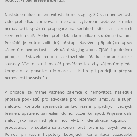
budovy. Případně řešení exekucí.
Následuje nafocení nemovitosti, home staging, 3D scan nemovitosti,
videoprohlídka, zpracování
inzer
átu, vytvoření webov
é
stránky
nemovitosti, správná propagace na sociální
ch s
ítích a inzertních
serverech a další. Vedení prohlídek a komunikace s oběma stranami.
Pokažd
é
je nutn
é
volit jiný přístup. Navržení případný
ch
úprav
zájemcům nemovitosti –
virtu
ální
staging apod. Zji
štění podmínek
přípojek, přístaveb na obci a stavebním úřadu, komunikace se
PŘIHLAŠTE SE K ODBĚRU ČLÁNKŮ
sousedy. Vše musí mít makléř prověřeno tak, aby zájemcům předal
kompletní a pravdiv
é
informace a nic ho při prodeji a přepisu
Jednou do měsíce tipy a rady e-mailem zdarma
nemovitosti nezaskoč
ilo.
V případě, že máme vážn
é
ho zájemce o nemovitost, následuje
příprava podkladů pro advokáta pro rezervační smlouvu a kupní
smlouvu, kontrola správnosti smluv, řešení případný
ch v
ě
cn
ý
ch
b
ř
emen,
špatn
é
ho zakreslení domu, pozemku apod. Příprava další
smluv jako například plná moc. AML – identifikace kupujících i
prodávající
ch v
souladu se zákonem proti praní špinavých peněz.
Souhlasím se
zpracováním osobních údajů
Pomoc při řešení hypot
é
ky kupujících. Komunikace požadavků