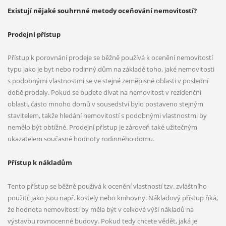
Existují nějaké souhrnné metody oceňování nemovitostí?
Prodejní přístup
Přístup k porovnání prodeje se běžně používá k ocenění nemovitostí
typu jako je byt nebo rodinný dům na základě toho, jaké nemovitosti
s podobnými vlastnostmi se ve stejné zeměpisné oblasti v poslední
době prodaly. Pokud se budete dívat na nemovitost v rezidenční
oblasti, často mnoho domů v sousedství bylo postaveno stejným
stavitelem, takže hledání nemovitostí s podobnými vlastnostmi by
nemělo být obtížné. Prodejní přístup je zároveň také užitečným
ukazatelem současné hodnoty rodinného domu.
Přístup k nákladům
Tento přístup se běžně používá k ocenění vlastností tzv. zvláštního
PŘIHLAŠTE SE K ODBĚRU ČLÁNKŮ
použití, jako jsou např. kostely nebo knihovny. Nákladový přístup říká,
Jednou do měsíce tipy a rady e-mailem zdarma
že hodnota nemovitosti by měla být v celkové výši nákladů na
výstavbu rovnocenné budovy. Pokud tedy chcete vědět, jaká je