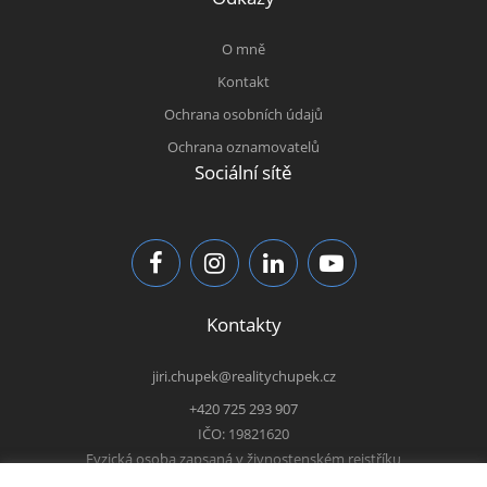
O mně
Kontakt
Ochrana osobních údajů
Ochrana oznamovatelů
Sociální sítě
Kontakty
jiri.chupek@realitychupek.cz
+420 725 293 907
IČO: 19821620
Fyzická osoba zapsaná v živnostenském rejstříku