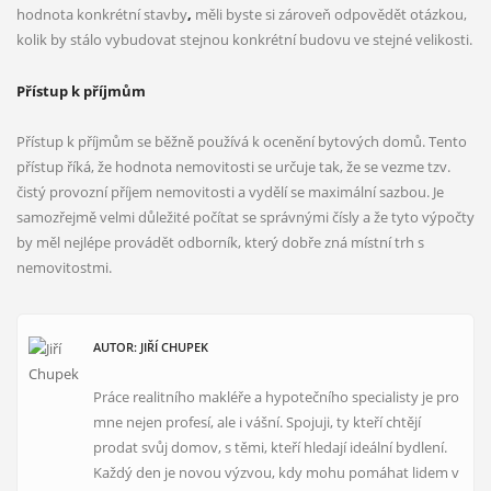
hodnota konkrétní stavby
,
měli byste si zároveň odpovědět otázkou,
kolik by stálo vybudovat stejnou konkrétní budovu ve stejné velikosti.
Přístup k příjmům
Souhlasím se
zpracováním osobních údajů
Přístup k příjmům se běžně používá k ocenění bytových domů. Tento
přístup říká, že hodnota nemovitosti se určuje tak, že se vezme tzv.
čistý provozní příjem nemovitosti a vydělí se maximální sazbou. Je
Odeslat
samozřejmě velmi důležité počítat se správnými čísly a že tyto výpočty
by měl nejlépe provádět odborník, který dobře zná místní trh s
nemovitostmi.
AUTOR: JIŘÍ CHUPEK
Práce realitního makléře a hypotečního specialisty je pro
mne nejen profesí, ale i vášní. Spojuji, ty kteří chtějí
prodat svůj domov, s těmi, kteří hledají ideální bydlení.
Každý den je novou výzvou, kdy mohu pomáhat lidem v