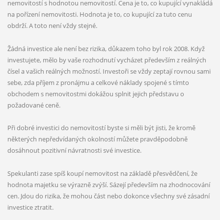
nemovitostí s hodnotou nemovitostí. Cena je to, co kupující vynakládá
na pořízení nemovitosti. Hodnota je to, co kupující za tuto cenu
obdrží. A toto není vždy stejné.
Žádná investice ale není bez rizika, důkazem toho byl rok 2008. Když
investujete, mělo by vaše rozhodnutí vycházet především z reálných
čísel a vašich reálných možností. Investoři se vždy zeptají rovnou sami
sebe, zda příjem z pronájmu a celkové náklady spojené s tímto
obchodem s nemovitostmi dokážou splnit jejich představu o
požadované ceně.
Při dobré investici do nemovitostí byste si měli být jisti, že kromě
některých nepředvídaných okolností můžete pravděpodobně
dosáhnout pozitivní návratnosti své investice.
Spekulanti zase spíš koupí nemovitost na základě přesvědčení, že
hodnota majetku se výrazně zvýší. Sázejí především na zhodnocování
cen. Jdou do rizika, že mohou část nebo dokonce všechny své zásadní
investice ztratit.