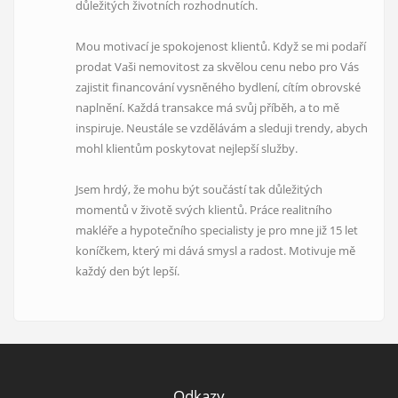
důležitých životních rozhodnutích.
Mou motivací je spokojenost klientů. Když se mi podaří
prodat Vaši nemovitost za skvělou cenu nebo pro Vás
zajistit financování vysněného bydlení, cítím obrovské
naplnění. Každá transakce má svůj příběh, a to mě
inspiruje. Neustále se vzdělávám a sleduji trendy, abych
mohl klientům poskytovat nejlepší služby.
Jsem hrdý, že mohu být součástí tak důležitých
momentů v životě svých klientů. Práce realitního
makléře a hypotečního specialisty je pro mne již 15 let
koníčkem, který mi dává smysl a radost. Motivuje mě
každý den být lepší.
Odkazy