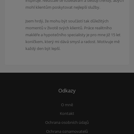
inspiruje. Neustále se vzdělávám a sleduji trendy, abych
mohl klientům poskytovat nejlepší služby.
Jsem hrdý, že mohu být součástí tak důležitých
momentů v životě svých klientů. Práce realitního
makléře a hypotečního specialisty je pro mne již 15 let
koníčkem, který mi dává smysl a radost. Motivuje mě
každý den být lepší.
Odkazy
O mně
Kontakt
Ochrana osobních údajů
Ochrana oznamovatelů