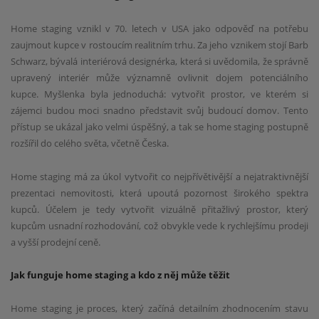
Home staging vznikl v 70. letech v USA jako odpověď na potřebu
zaujmout kupce v rostoucím realitním trhu. Za jeho vznikem stojí Barb
Schwarz, bývalá interiérová designérka, která si uvědomila, že správně
upravený interiér může významně ovlivnit dojem potenciálního
kupce. Myšlenka byla jednoduchá: vytvořit prostor, ve kterém si
zájemci budou moci snadno představit svůj budoucí domov. Tento
přístup se ukázal jako velmi úspěšný, a tak se home staging postupně
rozšířil do celého světa, včetně Česka.
Home staging má za úkol vytvořit co nejpřívětivější a nejatraktivnější
prezentaci nemovitosti, která upoutá pozornost širokého spektra
kupců. Účelem je tedy vytvořit vizuálně přitažlivý prostor, který
kupcům usnadní rozhodování, což obvykle vede k rychlejšímu prodeji
a vyšší prodejní ceně.
Jak funguje home staging a kdo z něj může těžit
Home staging je proces, který začíná detailním zhodnocením stavu