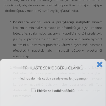
podniknout, abyste svou nemovitost připravili na prodej co nejlépe.
I drobné úpravy mohou výrazně zvýšit její atraktivitu.
Odstraňte osobní věci a přebytečný nábytek:
Prvním
krokem je minimalizace osobních předmětů, jako jsou rodinné
fotografie, sbírky nebo suvenýry. Kupující si chtějí představit,
jak by v prostoru žili oni sami, a proto je důležité vytvořit
neutrální a univerzální prostředí. Zároveň byste měli odstranit
přebytečný nábytek, aby místnosti působily prostorněji
a vzdušněji.
PŘIHLAŠTE SE K ODBĚRU ČLÁNKŮ
Věnujte pozornost úklidu a opravám:
Čistota je klíčová.
Důkladně ukliďte celý prostor, včetně oken, podlah a skrytých
Jednou do měsíce tipy a rady e-mailem zdarma
koutů. Zaměřte se také na menší opravy, jako jsou kapající
kohoutky, uvolněné úchytky nebo popraskané zdi. Tyto
drobnosti mohou výrazně ovlivnit celkový dojem
z nemovitosti.