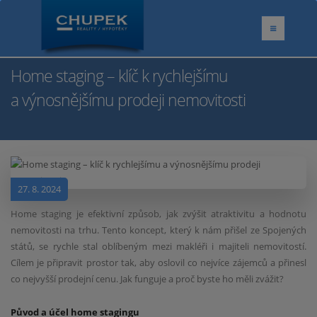
Home staging – klíč k rychlejšímu
a výnosnějšímu prodeji nemovitosti
27. 8. 2024
Home staging je efektivní způsob, jak zvýšit atraktivitu a hodnotu
nemovitosti na trhu. Tento koncept, který k nám přišel ze Spojených
států, se rychle stal oblíbeným mezi makléři i majiteli nemovitostí.
Cílem je připravit prostor tak, aby oslovil co nejvíce zájemců a přinesl
co nejvyšší prodejní cenu. Jak funguje a proč byste ho měli zvážit?
Původ a účel home stagingu