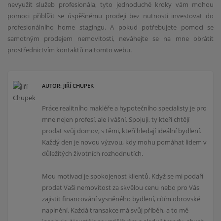
nevyužít služeb profesionála, tyto jednoduché kroky vám mohou
pomoci přiblížit se úspěšnému prodeji bez nutnosti investovat do
profesionálního home stagingu. A pokud potřebujete pomoci se
samotným prodejem nemovitosti, neváhejte se na mne obrátit
prostřednictvím kontaktů na tomto webu.
AUTOR: JIŘÍ CHUPEK
Práce realitního makléře a hypotečního specialisty je pro
mne nejen profesí, ale i vášní. Spojuji, ty kteří chtějí
prodat svůj domov, s těmi, kteří hledají ideální bydlení.
Každý den je novou výzvou, kdy mohu pomáhat lidem v
důležitých životních rozhodnutích.
Mou motivací je spokojenost klientů. Když se mi podaří
prodat Vaši nemovitost za skvělou cenu nebo pro Vás
zajistit financování vysněného bydlení, cítím obrovské
naplnění. Každá transakce má svůj příběh, a to mě